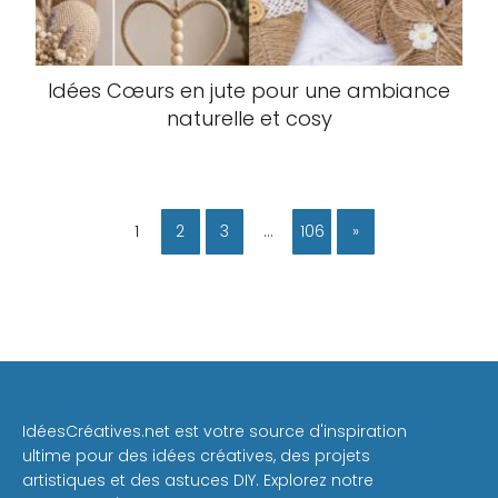
Idées Cœurs en jute pour une ambiance
naturelle et cosy
1
2
3
…
106
»
IdéesCréatives.net est votre source d'inspiration
ultime pour des idées créatives, des projets
artistiques et des astuces DIY. Explorez notre