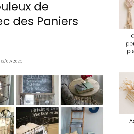
buleux de
ec des Paniers
pen
pi
 13/03/2026
A