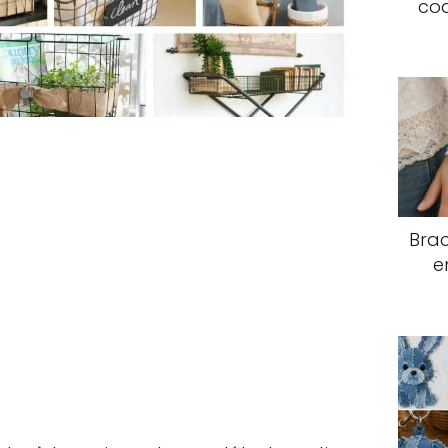
coq
Brac
e