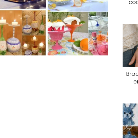
coq
Brac
e