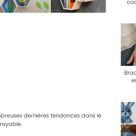
coq
Brac
e
nombreuses dernières tendances dans le
ncroyable.