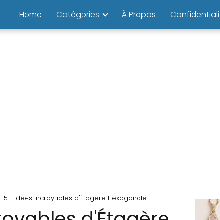
Home
Catégories
À Propos
Confidentiali
15+ Idées Incroyables d'Étagère Hexagonale
royables d'Étagère