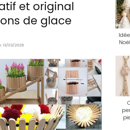
tif et original
ons de glace
Idée
Noël
: 13/03/2026
pen
pi