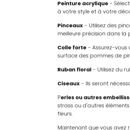
Peinture acrylique
- Sélec
à votre style et à votre déco
Pinceaux
- Utilisez des pin
meilleure précision dans la 
Colle forte
- Assurez-vous d
surface des pommes de pin
Ruban floral
- Utilisez du r
Ciseaux
- Ils seront nécess
P
erles ou autres embelli
strass ou d'autres éléments
fleurs.
Maintenant que vous avez r