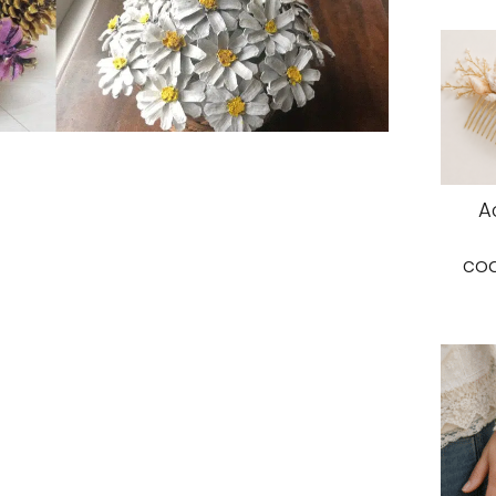
A
coq