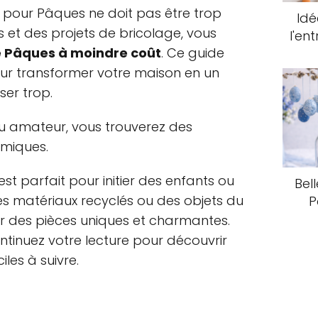
 pour Pâques ne doit pas être trop
Idé
 et des projets de bricolage, vous
l'en
e Pâques à moindre coût
. Ce guide
our transformer votre maison en un
er trop.
u amateur, vous trouverez des
omiques.
est parfait pour initier des enfants ou
Bel
es matériaux recyclés ou des objets du
P
r des pièces uniques et charmantes.
Continuez votre lecture pour découvrir
les à suivre.