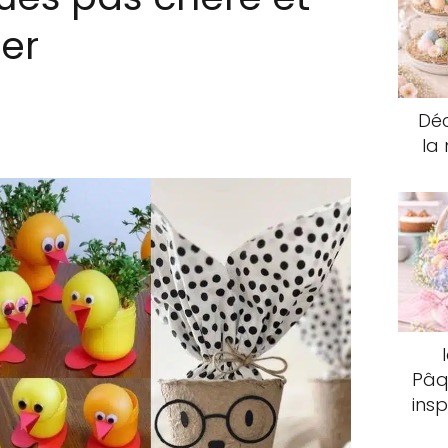
ser
Dé
la
Pâq
ins