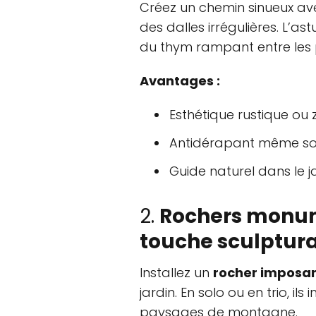
Créez un chemin sinueux a
des dalles irrégulières. L’a
du thym rampant entre les p
Avantages :
Esthétique rustique ou 
Antidérapant même sous
Guide naturel dans le ja
2.
Rochers monu
touche sculptur
Installez un
rocher imposa
jardin. En solo ou en trio, ils
paysages de montagne.