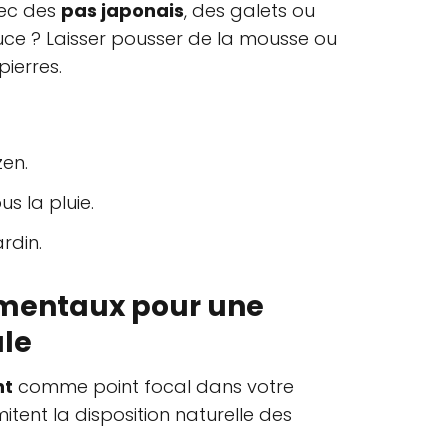
vec des
pas japonais
, des galets ou
stuce ? Laisser pousser de la mousse ou
ierres.
zen.
 la pluie.
rdin.
mentaux pour une
ale
nt
comme point focal dans votre
 imitent la disposition naturelle des