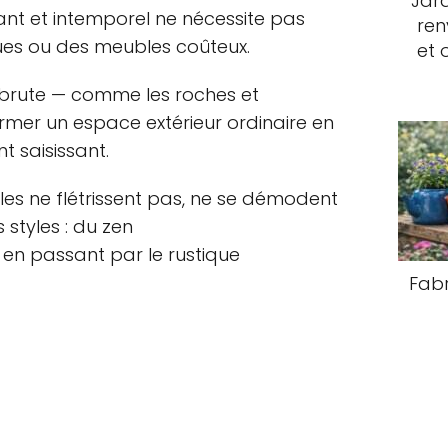
Jard
gant et intemporel ne nécessite pas
ren
ues ou des meubles coûteux.
et 
e brute — comme les roches et
former un espace extérieur ordinaire en
t saisissant.
Elles ne flétrissent pas, ne se démodent
 styles : du zen
en passant par le rustique
Fabr