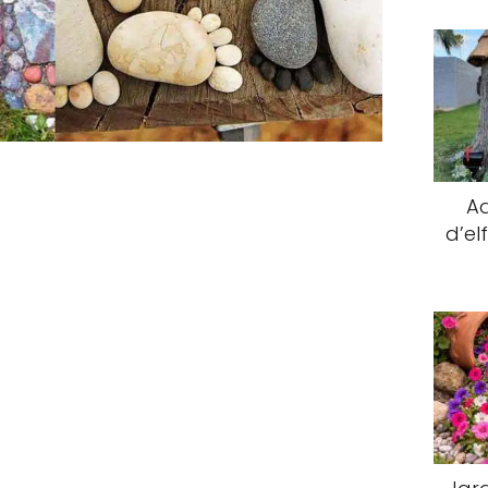
Ad
d’el