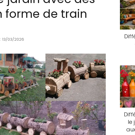
n forme de train
Diff
: 13/03/2026
Diff
le
aux