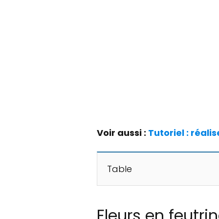
Voir aussi :
Tutoriel : réali
Table
Fleurs en feutri