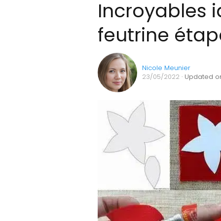
Incroyables i
feutrine éta
Nicole Meunier
23/05/2022
· Updated on