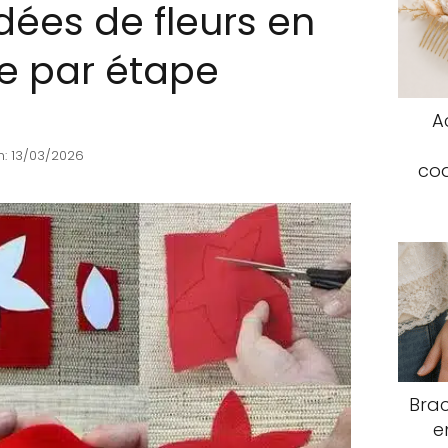
dées de fleurs en
pe par étape
A
: 13/03/2026
coq
Brac
e