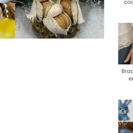
coq
Brac
e