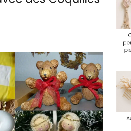
pen
pi
A