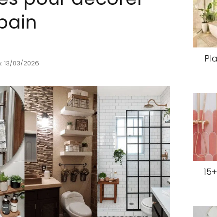
 bain
Pl
: 13/03/2026
15+