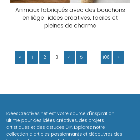
Animaux fabriqués avec des bouchons
en liège : idées créatives, faciles et
pleines de charme
«
1
2
3
4
5
…
106
»
IdéesCréatives.net est votre source d'inspiration
ultime pour des idées créatives, des projets
artistiques et des astuces DIY. Explorez notre
collection d'articles passionnants et découvrez des