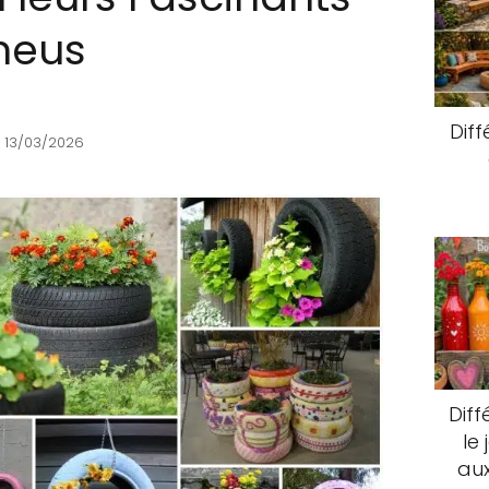
neus
Diff
 13/03/2026
Diff
le
aux