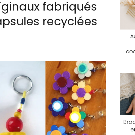
iginaux fabriqués
apsules recyclées
A
coq
Brac
e