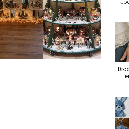
coq
Brac
e