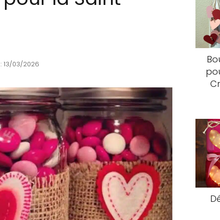
Bo
: 13/03/2026
pou
Cr
Dé